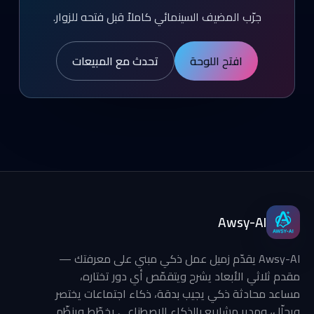
جرّب المضيف السينمائي كاملاً قبل فتحه للزوار.
افتح اللوحة
تحدث مع المبيعات
Awsy-AI
Awsy-AI يقدّم زميل عمل ذكي مبني على معرفتك —
مقدم ثلاثي الأبعاد يشرح ويتقمّص أي دور تختاره،
مساعد محادثة ذكي يجيب بدقة، ذكاء اجتماعات يختصر
ويحلّل، ومدير مشاريع بالذكاء الاصطناعي يخطّط وينظّم