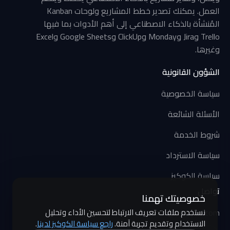
العمل. يمكنك تصدير خطط المشاريع ولوحات Kanban
المُنشأة بالذكاء الاصطناعي إلى أهم الأدوات بما فيها
Trello وJira وMonday وClickUp وGoogle Sheets وExcel
وغيرها.
الشؤون القانونية
سياسة الخصوصية
الأسئلة الشائعة
شروط الخدمة
سياسة الاسترداد
سياسة الكوكيز
تواصل
خصوصيتك تهمنا
info@awsy-ai.com
نستخدم ملفات تعريف الارتباط لتحسين الأداء وتحليل
الاستخدام وتقديم تجربة آمنة.
راجع سياسة الكوكيز لدينا
.