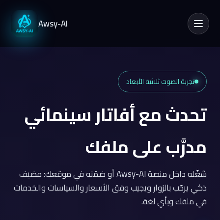
Awsy-AI
فتح القائمة
تجربة الصوت ثلاثية الأبعاد
تحدث مع أفاتار سينمائي
مدرَّب على ملفك
شغّله داخل منصة Awsy-AI أو ضمّنه في موقعك: مضيف
ذكي يرحّب بالزوار ويجيب وفق الأسعار والسياسات والخدمات
في ملفك وبأي لغة.